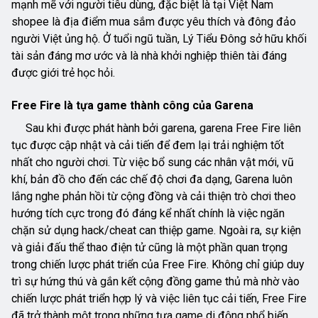
mạnh mẽ với người tiêu dùng, đặc biệt là tại Việt Nam
shopee là địa điểm mua sắm được yêu thích và đông đảo
người Việt ủng hộ. Ở tuổi ngũ tuần, Lý Tiểu Đông sở hữu khối
tài sản đáng mơ ước và là nhà khởi nghiệp thiên tài đáng
được giới trẻ học hỏi.
Free Fire là tựa game thành công của Garena
Sau khi được phát hành bởi garena, garena Free Fire liên
tục được cập nhật và cải tiến để đem lại trải nghiệm tốt
nhất cho người chơi. Từ việc bổ sung các nhân vật mới, vũ
khí, bản đồ cho đến các chế độ chơi đa dạng, Garena luôn
lắng nghe phản hồi từ cộng đồng và cải thiện trò chơi theo
hướng tích cực trong đó đáng kể nhất chính là việc ngăn
chặn sử dụng hack/cheat can thiệp game. Ngoài ra, sự kiện
và giải đấu thể thao điện tử cũng là một phần quan trọng
trong chiến lược phát triển của Free Fire. Không chỉ giúp duy
trì sự hứng thú và gắn kết cộng đồng game thủ mà nhờ vào
chiến lược phát triển hợp lý và việc liên tục cải tiến, Free Fire
đã trở thành một trong những tựa game di động phổ biến