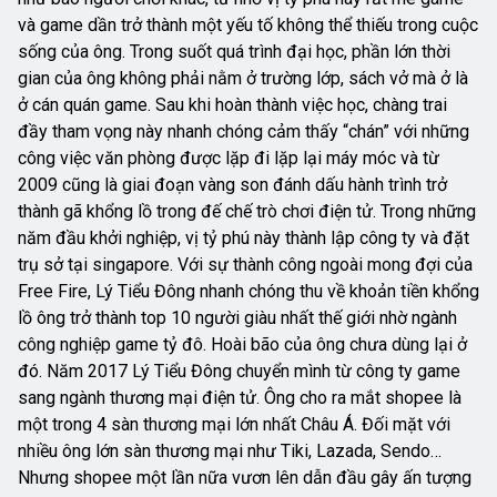
và game dần trở thành một yếu tố không thể thiếu trong cuộc
sống của ông. Trong suốt quá trình đại học, phần lớn thời
gian của ông không phải nằm ở trường lớp, sách vở mà ở là
ở cán quán game. Sau khi hoàn thành việc học, chàng trai
đầy tham vọng này nhanh chóng cảm thấy “chán” với những
công việc văn phòng được lặp đi lặp lại máy móc và từ
2009 cũng là giai đoạn vàng son đánh dấu hành trình trở
thành gã khổng lồ trong đế chế trò chơi điện tử. Trong những
năm đầu khởi nghiệp, vị tỷ phú này thành lập công ty và đặt
trụ sở tại singapore. Với sự thành công ngoài mong đợi của
Free Fire, Lý Tiểu Đông nhanh chóng thu về khoản tiền khổng
lồ ông trở thành top 10 người giàu nhất thế giới nhờ ngành
công nghiệp game tỷ đô. Hoài bão của ông chưa dùng lại ở
đó. Năm 2017 Lý Tiểu Đông chuyển mình từ công ty game
sang ngành thương mại điện tử. Ông cho ra mắt shopee là
một trong 4 sàn thương mại lớn nhất Châu Á. Đối mặt với
nhiều ông lớn sàn thương mại như Tiki, Lazada, Sendo…
Nhưng shopee một lần nữa vươn lên dẫn đầu gây ấn tượng